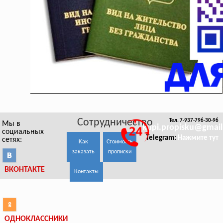
Сотрудничество
Тел. 7-937-796-30-96
Мы в
kupi.propisku@gmai
социальных
Telegram:
Нажмите тут
сетях:
Как
Стоимость
заказать
прописки
ВКОНТАКТЕ
Контакты
ОДНОКЛАССНИКИ